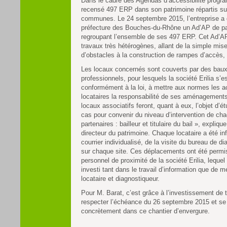
Dans le cadre des Agendas d’accessibilité progra
recensé 497 ERP dans son patrimoine répartis su
communes. Le 24 septembre 2015, l’entreprise a
préfecture des Bouches-du-Rhône un Ad’AP de pa
regroupant l’ensemble de ses 497 ERP. Cet Ad’AP
travaux très hétérogènes, allant de la simple mis
d’obstacles à la construction de rampes d’accès, 
Les locaux concernés sont couverts par des ba
professionnels, pour lesquels la société Erilia s’
conformément à la loi, à mettre aux normes les a
locataires la responsabilité de ses aménagements 
locaux associatifs feront, quant à eux, l’objet d’é
cas pour convenir du niveau d’intervention de ch
partenaires : bailleur et titulaire du bail », expliqu
directeur du patrimoine. Chaque locataire a été in
courrier individualisé, de la visite du bureau de d
sur chaque site. Ces déplacements ont été permis
personnel de proximité de la société Erilia, lequel
investi tant dans le travail d’information que de m
locataire et diagnostiqueur.
Pour M. Barat, c’est grâce à l’investissement de t
respecter l’échéance du 26 septembre 2015 et se
concrètement dans ce chantier d’envergure.