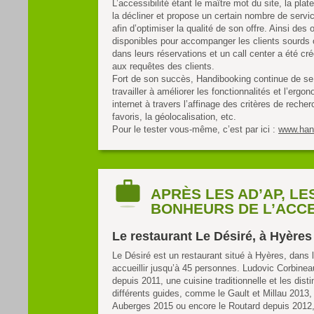
L’accessibilité étant le maître mot du site, la pla
la décliner et propose un certain nombre de servi
afin d’optimiser la qualité de son offre. Ainsi des o
disponibles pour accompanger les clients sourds
dans leurs réservations et un call center a été cr
aux requêtes des clients.
Fort de son succès, Handibooking continue de se
travailler à améliorer les fonctionnalités et l’ergo
internet à travers l’affinage des critères de reche
favoris, la géolocalisation, etc.
Pour le tester vous-même, c’est par ici :
www.han
APRÈS LES AD’AP, LE
BONHEURS DE L’ACCE
Le restaurant Le Désiré, à Hyères
Le Désiré est un restaurant situé à Hyères, dans l
accueillir jusqu’à 45 personnes. Ludovic Corbine
depuis 2011, une cuisine traditionnelle et les dist
différents guides, comme le Gault et Millau 2013,
Auberges 2015 ou encore le Routard depuis 2012