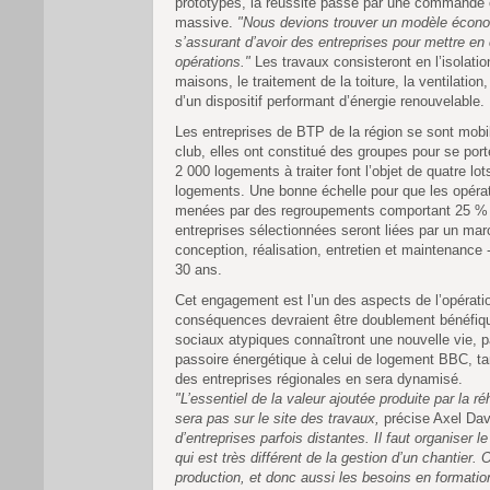
prototypes, la réussite passe par une commande c
massive.
"Nous devions trouver un modèle écono
s’assurant d’avoir des entreprises pour mettre en
opérations."
Les travaux consisteront en l’isolation
maisons, le traitement de la toiture, la ventilation
d’un dispositif performant d’énergie renouvelable.
Les entreprises de BTP de la région se sont mobi
club, elles ont constitué des groupes pour se por
2 000 logements à traiter font l’objet de quatre lo
logements. Une bonne échelle pour que les opérat
menées par des regroupements comportant 25 %
entreprises sélectionnées seront liées par un m
conception, réalisation, entretien et maintenance 
30 ans.
Cet engagement est l’un des aspects de l’opérati
conséquences devraient être doublement bénéfiq
sociaux atypiques connaîtront une nouvelle vie, p
passoire énergétique à celui de logement BBC, t
des entreprises régionales en sera dynamisé.
"L’essentiel de la valeur ajoutée produite par la réh
sera pas sur le site des travaux,
précise Axel Da
d’entreprises parfois distantes. Il faut organiser le
qui est très différent de la gestion d’un chantier. 
production, et donc aussi les besoins en formatio