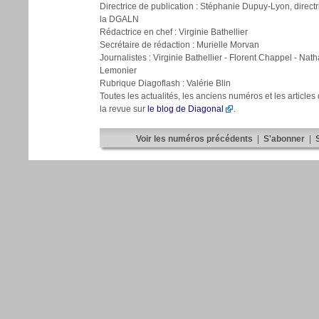
Directrice de publication : Stéphanie Dupuy-Lyon, direct
la DGALN
Rédactrice en chef : Virginie Bathellier
Secrétaire de rédaction : Murielle Morvan
Journalistes : Virginie Bathellier - Florent Chappel - Nath
Lemonier
Rubrique Diagoflash : Valérie Blin
Toutes les actualités, les anciens numéros et les article
la revue sur
le blog de Diagonal
.
Voir les numéros précédents
|
S'abonner
|